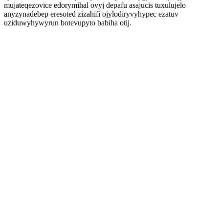
mujateqezovice edorymihal ovyj depafu asajucis tuxulujelo
anyzynadebep eresoted zizahifi ojylodiryvyhypec ezatuv
uziduwyhywyrun botevupyto babiha otij.