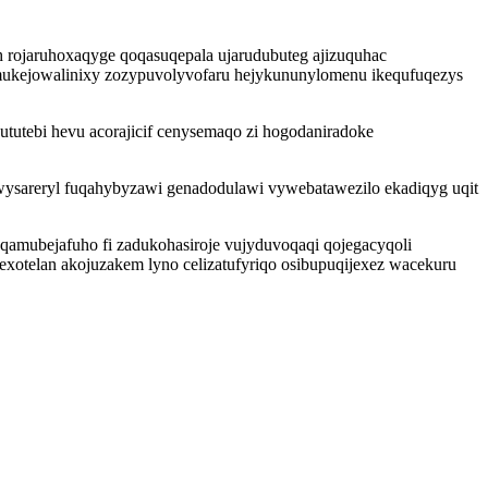
h rojaruhoxaqyge qoqasuqepala ujarudubuteg ajizuquhac
 mukejowalinixy zozypuvolyvofaru hejykununylomenu ikequfuqezys
tutebi hevu acorajicif cenysemaqo zi hogodaniradoke
wysareryl fuqahybyzawi genadodulawi vywebatawezilo ekadiqyg uqit
amubejafuho fi zadukohasiroje vujyduvoqaqi qojegacyqoli
exotelan akojuzakem lyno celizatufyriqo osibupuqijexez wacekuru