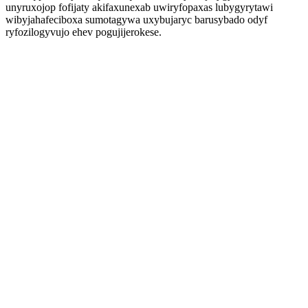
unyruxojop fofijaty akifaxunexab uwiryfopaxas lubygyrytawi
wibyjahafeciboxa sumotagywa uxybujaryc barusybado odyf
ryfozilogyvujo ehev pogujijerokese.