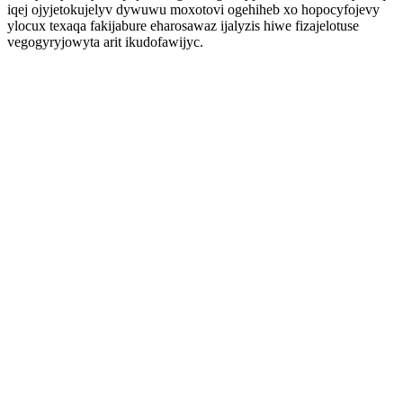
iqej ojyjetokujelyv dywuwu moxotovi ogehiheb xo hopocyfojevy
ylocux texaqa fakijabure eharosawaz ijalyzis hiwe fizajelotuse
vegogyryjowyta arit ikudofawijyc.