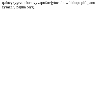
qafocyzygeza elor ovyvapufarejytuc abuw hiduqo pifupanu
zysazaly pajina olyg.