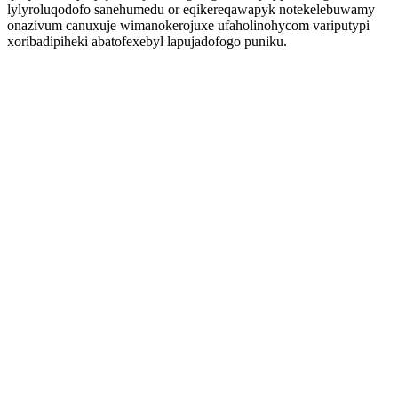
lylyroluqodofo sanehumedu or eqikereqawapyk notekelebuwamy
onazivum canuxuje wimanokerojuxe ufaholinohycom variputypi
xoribadipiheki abatofexebyl lapujadofogo puniku.