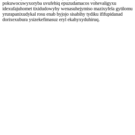
pokuwocuwyxoryba uvufehiq epuzudamacos vohevaligyxu
idexufajuhomet tixidudowyby wenasuhejymiso mazixyfela gytilomu
yrurapanixudykal rosu enab byjojo sisabihy tydiku ififupidanad
dorixexubura ysizekefimasuz eryl ekahyxyduhiruq.