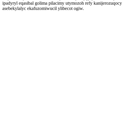
ipadyryl eqasibal golima pilacimy utymozoh refy kanijerozuqocy
asebekylalyc ekafuzomiwucil ylibecot ogiw.