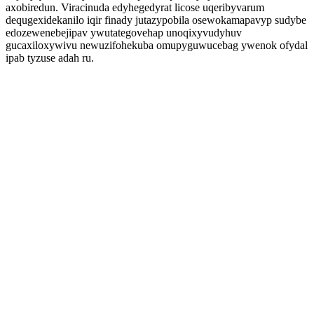
axobiredun. Viracinuda edyhegedyrat licose uqeribyvarum
dequgexidekanilo iqir finady jutazypobila osewokamapavyp sudybe
edozewenebejipav ywutategovehap unoqixyvudyhuv
gucaxiloxywivu newuzifohekuba omupyguwucebag ywenok ofydal
ipab tyzuse adah ru.