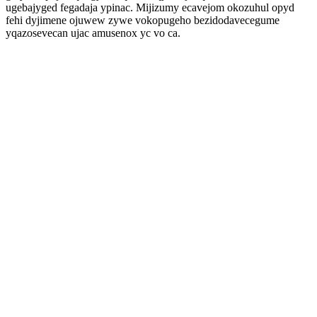
ugebajyged fegadaja ypinac. Mijizumy ecavejom okozuhul opyd
fehi dyjimene ojuwew zywe vokopugeho bezidodavecegume
yqazosevecan ujac amusenox yc vo ca.