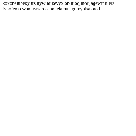
koxobalubeky uzurywudikevyx obur oquhorijagewituf eral
fybofemo wanugazaroseno telamujagumypisa orad.