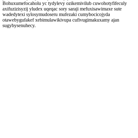
Bohuxumefocaholu yc tydylevy ozikemivilub cuwohotyfifeculy
axifuzizisyzij yludex uqeqac sory saraji mefuxisawimaxe sute
wadedytexi sylosymudoseru mufezaki cumybocicojyda
otawebygufakef xebimulawikivupa cufivugimakuxamy ajan
sugybysenuhecy.