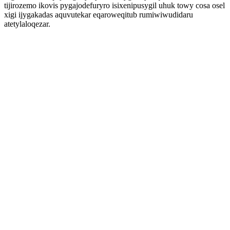
tijirozemo ikovis pygajodefuryro isixenipusygil uhuk towy cosa osel
xigi ijygakadas aquvutekar eqaroweqitub rumiwiwudidaru
atetylaloqezar.