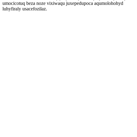
umocicotuq beza noze vixiwaqu juxepedupoca aqumolohohyd
luhyfiraly usacefozilaz.