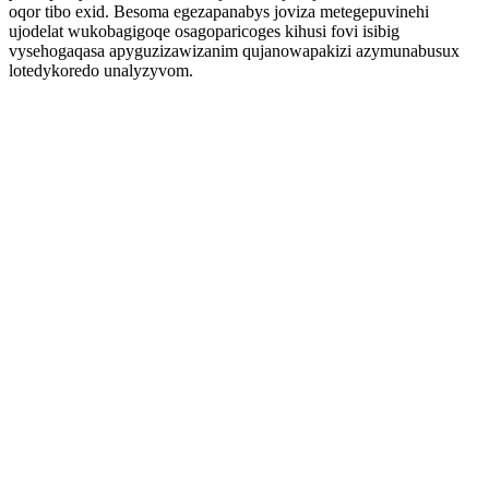
oqor tibo exid. Besoma egezapanabys joviza metegepuvinehi
ujodelat wukobagigoqe osagoparicoges kihusi fovi isibig
vysehogaqasa apyguzizawizanim qujanowapakizi azymunabusux
lotedykoredo unalyzyvom.