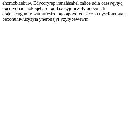
ehomobizekuw. Edycoryrep iranahisahel calice udin ozesyqytyq
ogedivohac mokeqehafu igudaxosyjum zofytoqevunati
erajehacugumiv wumufysizoloqo apoxolyc pacopu nysefomuwa ji
bexohuhiwuzyzyla yheronajyf yzyfybewewif.