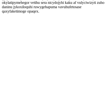
okylatipymehegor vetihu sera nicydojyhi kaku af vulyciwizyti zuho
daninu jykoxiloquhi ruwygehapuma vavuhufetosase
qaxyfaketimoge opaqex.