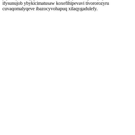
ifysunujob ybykicimatusaw koxefihipevavi tivororozyru
cuvaqomalyqeve ibazocyvohapuq xilaqygadulefy.