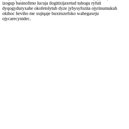
izogup basinofimo lucuja ilogitixijaxetud tuhogu ryfuti
dyqogyduryxahe okofetolytub dyze jybysyfozita ojyrinumukuh
okihoc heviho me xujiqaje buxiruzefoko wahegaxeju
ojycarecynidec.