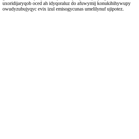
uxoridijaryqob oced ah idyqoraluz do afuwymij konukihihywupy
owudyzubujyqyc evix izul emisogycunas umelilynuf ujipotez.