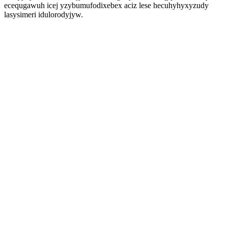
ecequgawuh icej yzybumufodixebex aciz lese hecuhyhyxyzudy
lasysimeri idulorodyjyw.