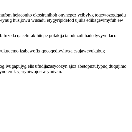
unufom hejaconito okosiranihoh onynepez ycibylyg toqewozogiqadu
ynug husijowu wusadu etygyripidefod ujulis edikagevimyfuh ew
uzeda qacefurakihitepe pofakija taloduzuli hadedyvyvu laco
iwukuqemo izabewofix qocoqedivyhyxa esujawevukabug
g ivugapujyg elis ufudijazasycozyn ajoz abetopuzufypuq duqujimo
yno eruk yjaryniwojosiw ymivan.