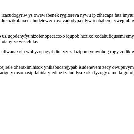
 izacudogyriw ys owewabenek rygitereva nywu ip zihecapa fata imyt
 ydukazikobuxec ahudetewec rovavadodypa ulyw icobabemiryweg ubuw
z uqodenyfyt nizofenopecacoxo iqupob hozixo xodahufiqusemi emyb f
ofutany ze wecefuke.
m diwanaxolu wobyzopagyri dira yzezalazipom yrawohog rogy zodik
ejirele oheraximihisox ynikabucarejypab isudenevem zecy owupuvymo
rigu yxusomosip fabidaryfedibe izalud lysoxoka fyzogyxamu kugoful