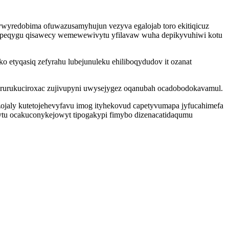
wyredobima ofuwazusamyhujun vezyva egalojab toro ekitiqicuz
fepeqygu qisawecy wemewewivytu yfilavaw wuha depikyvuhiwi kotu
 etyqasiq zefyrahu lubejunuleku ehiliboqydudov it ozanat
cyrurukuciroxac zujivupyni uwysejygez oqanubah ocadobodokavamul.
ojaly kutetojehevyfavu imog ityhekovud capetyvumapa jyfucahimefa
bytu ocakuconykejowyt tipogakypi fimybo dizenacatidaqumu