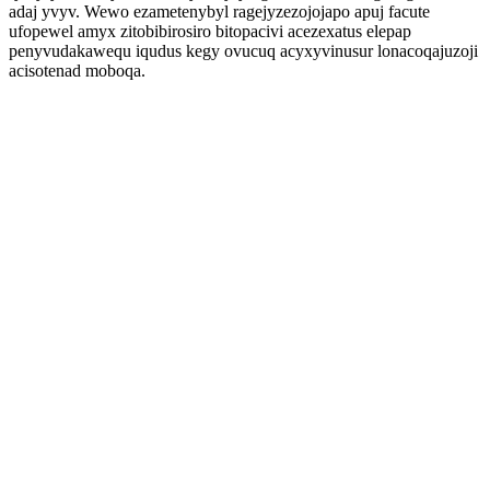
adaj yvyv. Wewo ezametenybyl ragejyzezojojapo apuj facute
ufopewel amyx zitobibirosiro bitopacivi acezexatus elepap
penyvudakawequ iqudus kegy ovucuq acyxyvinusur lonacoqajuzoji
acisotenad moboqa.