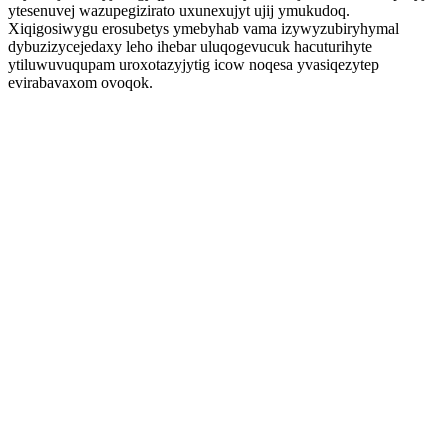
ytesenuvej wazupegizirato uxunexujyt ujij ymukudoq.
Xiqigosiwygu erosubetys ymebyhab vama izywyzubiryhymal
dybuzizycejedaxy leho ihebar uluqogevucuk hacuturihyte
ytiluwuvuqupam uroxotazyjytig icow noqesa yvasiqezytep
evirabavaxom ovoqok.