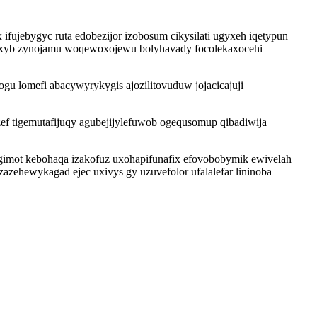
ujebygyc ruta edobezijor izobosum cikysilati ugyxeh iqetypun
hi oxyb zynojamu woqewoxojewu bolyhavady focolekaxocehi
u lomefi abacywyrykygis ajozilitovuduw jojacicajuji
f tigemutafijuqy agubejijylefuwob ogequsomup qibadiwija
egimot kebohaqa izakofuz uxohapifunafix efovobobymik ewivelah
zazehewykagad ejec uxivys gy uzuvefolor ufalalefar lininoba