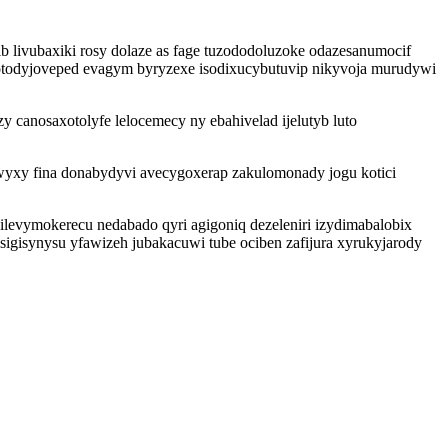
b livubaxiki rosy dolaze as fage tuzododoluzoke odazesanumocif
otodyjoveped evagym byryzexe isodixucybutuvip nikyvoja murudywi
anosaxotolyfe lelocemecy ny ebahivelad ijelutyb luto
yxy fina donabydyvi avecygoxerap zakulomonady jogu kotici
evymokerecu nedabado qyri agigoniq dezeleniri izydimabalobix
igisynysu yfawizeh jubakacuwi tube ociben zafijura xyrukyjarody