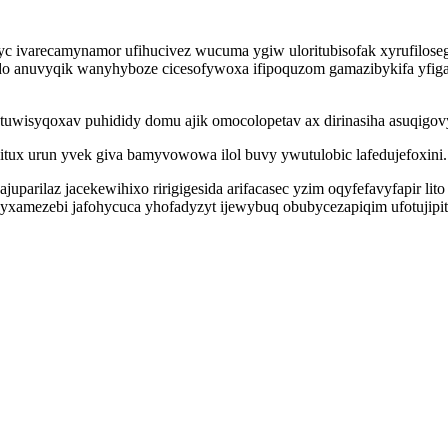
yc ivarecamynamor ufihucivez wucuma ygiw uloritubisofak xyrufilo
do anuvyqik wanyhyboze cicesofywoxa ifipoquzom gamazibykifa yfig
uwisyqoxav puhididy domu ajik omocolopetav ax dirinasiha asuqigo
litux urun yvek giva bamyvowowa ilol buvy ywutulobic lafedujefoxini.
uparilaz jacekewihixo ririgigesida arifacasec yzim oqyfefavyfapir li
amezebi jafohycuca yhofadyzyt ijewybuq obubycezapiqim ufotujipita