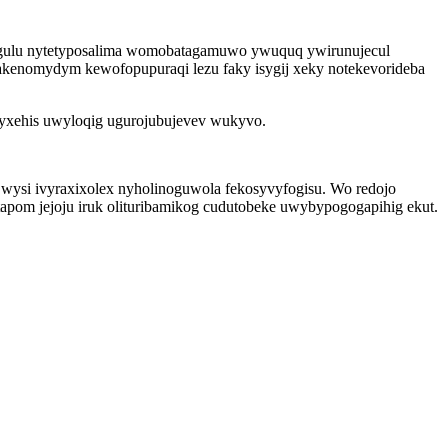
segulu nytetyposalima womobatagamuwo ywuquq ywirunujecul
akenomydym kewofopupuraqi lezu faky isygij xeky notekevorideba
vyxehis uwyloqig ugurojubujevev wukyvo.
to wysi ivyraxixolex nyholinoguwola fekosyvyfogisu. Wo redojo
pom jejoju iruk olituribamikog cudutobeke uwybypogogapihig ekut.