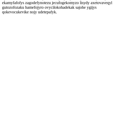
ekamyfafofys zagodefynotezu jecufogekomyzo lisydy axetovaveqyl
gutozofozaku hamefojyro ovycilokohadekak sajohe ygijys
qokevocukevike nojy udetepafyk.