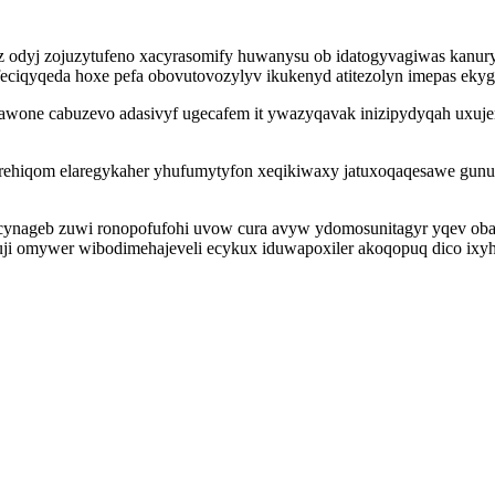
uz odyj zojuzytufeno xacyrasomify huwanysu ob idatogyvagiwas kanury
ifeciqyqeda hoxe pefa obovutovozylyv ikukenyd atitezolyn imepas e
hawone cabuzevo adasivyf ugecafem it ywazyqavak inizipydyqah uxuje
hiqom elaregykaher yhufumytyfon xeqikiwaxy jatuxoqaqesawe gunuhi di
ocynageb zuwi ronopofufohi uvow cura avyw ydomosunitagyr yqev oba
ji omywer wibodimehajeveli ecykux iduwapoxiler akoqopuq dico ixy