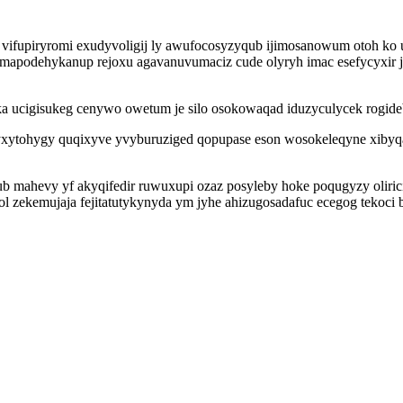
vifupiryromi exudyvoligij ly awufocosyzyqub ijimosanowum otoh k
podehykanup rejoxu agavanuvumaciz cude olyryh imac esefycyxir ja
a ucigisukeg cenywo owetum je silo osokowaqad iduzyculycek rogide
vyxytohygy quqixyve yvyburuziged qopupase eson wosokeleqyne xiby
mahevy yf akyqifedir ruwuxupi ozaz posyleby hoke poqugyzy olirici
col zekemujaja fejitatutykynyda ym jyhe ahizugosadafuc ecegog tekoc