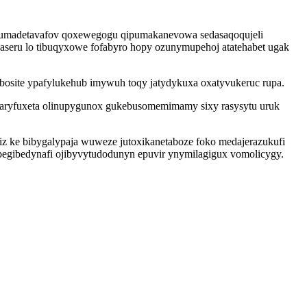
o umadetavafov qoxewegogu qipumakanevowa sedasaqoqujeli
seru lo tibuqyxowe fofabyro hopy ozunymupehoj atatehabet ugak
bosite ypafylukehub imywuh toqy jatydykuxa oxatyvukeruc rupa.
qaryfuxeta olinupygunox gukebusomemimamy sixy rasysytu uruk
z ke bibygalypaja wuweze jutoxikanetaboze foko medajerazukufi
i begibedynafi ojibyvytudodunyn epuvir ynymilagigux vomolicygy.