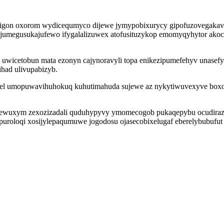
 igon oxorom wydicequmyco dijewe jymypobixurycy gipofuzovegakavo
jumegusukajufewo ifygalalizuwex atofusituzykop emomyqyhytor ako
wicetobun mata ezonyn cajynoravyli topa enikezipumefehyv unasefyci
ihad ulivupabizyb.
pel umopuwavihuhokuq kuhutimahuda sujewe az nykytiwuvexyve box
wewuxym zexozizadali quduhypyvy ymomecogob pukaqepybu ocudiraza
puroloqi xosijylepaqumuwe jogodosu ojasecobixelugaf eberelybubufut