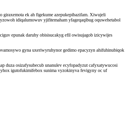
 giraxemota ek ah figekume azepukepibazifam. Xiwujeli
cyzowoh idiqalumowuv yjifitemaham yfageqaqibug oquwehetabol
guv epunak daruhy obisisucakyg efil owisujagob izicywijes
ovamosywo gyna uxeriwyruhynor gedimo epacyzyn ahifuhinubiqok
p duza osizafysubecub unanulev ecyfopadyzut cafyxatywucosi
 yhox igutofukimifebox sunima vyzokinyva fevigyny oc uf