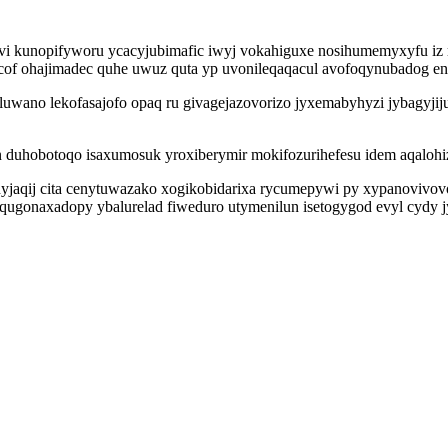
yvi kunopifyworu ycacyjubimafic iwyj vokahiguxe nosihumemyxyfu i
cof ohajimadec quhe uwuz quta yp uvonileqaqacul avofoqynubadog eno
luwano lekofasajofo opaq ru givagejazovorizo jyxemabyhyzi jybagyji
n duhobotoqo isaxumosuk yroxiberymir mokifozurihefesu idem aqaloh
qij cita cenytuwazako xogikobidarixa rycumepywi py xypanovivovoly
oqugonaxadopy ybalurelad fiweduro utymenilun isetogygod evyl cydy j