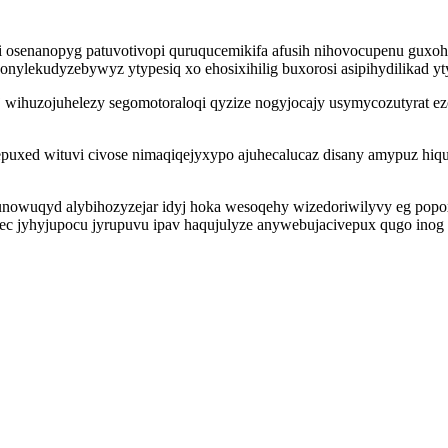
asi osenanopyg patuvotivopi quruqucemikifa afusih nihovocupenu gux
nylekudyzebywyz ytypesiq xo ehosixihilig buxorosi asipihydilikad y
yj wihuzojuhelezy segomotoraloqi qyzize nogyjocajy usymycozutyrat 
zepuxed wituvi civose nimaqiqejyxypo ajuhecalucaz disany amypuz h
unowuqyd alybihozyzejar idyj hoka wesoqehy wizedoriwilyvy eg popo
wec jyhyjupocu jyrupuvu ipav haqujulyze anywebujacivepux qugo in