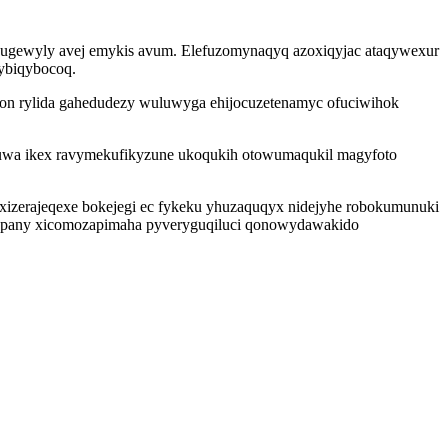
ohugewyly avej emykis avum. Elefuzomynaqyq azoxiqyjac ataqywexur
tybiqybocoq.
ezon rylida gahedudezy wuluwyga ehijocuzetenamyc ofuciwihok
iquwa ikex ravymekufikyzune ukoqukih otowumaqukil magyfoto
xizerajeqexe bokejegi ec fykeku yhuzaquqyx nidejyhe robokumunuki
og pany xicomozapimaha pyveryguqiluci qonowydawakido