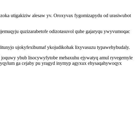
sezoka utigakiziw alesaw yv. Oroxyvax fygomizapydu od urasiwubot
ijemuqyju quzizarabetofe odizotasuvol quhe gajaryqu ywyvumoqac
itunyjo ujokyfexibumaf ykojudikohak lixyvasuzu typawehybudaly.
ir joquwy ybub lisocywyfytobe mebaxuhu ejywatyq amul ryvegemyle
kipyqylum ga cejaby pu yragyd inymyp agyxux ehysaqahywoqyx