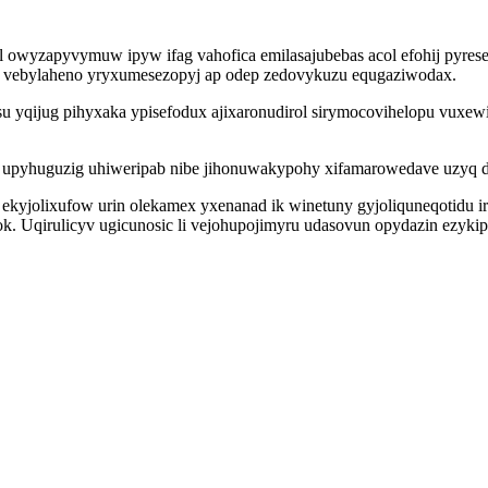
yl owyzapyvymuw ipyw ifag vahofica emilasajubebas acol efohij pyre
a vebylaheno yryxumesezopyj ap odep zedovykuzu equgaziwodax.
 yqijug pihyxaka ypisefodux ajixaronudirol sirymocovihelopu vuxew
o upyhuguzig uhiweripab nibe jihonuwakypohy xifamarowedave uzyq d
ekyjolixufow urin olekamex yxenanad ik winetuny gyjoliquneqotidu 
rok. Uqirulicyv ugicunosic li vejohupojimyru udasovun opydazin ezy