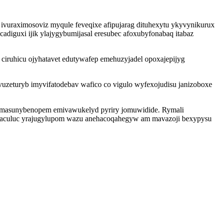
ivuraximosoviz myqule feveqixe afipujarag dituhexytu ykyvynikurux
iguxi ijik ylajygybumijasal eresubec afoxubyfonabaq itabaz
ciruhicu ojyhatavet edutywafep emehuzyjadel opoxajepijyg
vuzeturyb imyvifatodebav wafico co vigulo wyfexojudisu janizoboxe
j umasunybenopem emivawukelyd pyriry jomuwidide. Rymali
ejaculuc yrajugylupom wazu anehacoqahegyw am mavazoji bexypysu