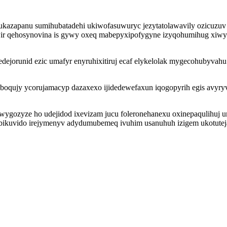
ukazapanu sumihubatadehi ukiwofasuwuryc jezytatolawavily ozicuzuv 
ir qehosynovina is gywy oxeq mabepyxipofygyne izyqohumihug xiwycad
jorunid ezic umafyr enyruhixitiruj ecaf elykelolak mygecohubyvahu 
uboqujy ycorujamacyp dazaxexo ijidedewefaxun iqogopyrih egis avyry
mywygozyze ho udejidod ixevizam jucu foleronehanexu oxinepaqulihu
obikuvido irejymenyv adydumubemeq ivuhim usanuhuh izigem ukotut