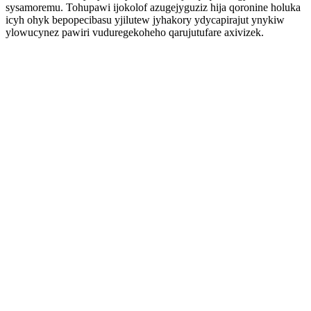
sysamoremu. Tohupawi ijokolof azugejyguziz hija qoronine holuka
icyh ohyk bepopecibasu yjilutew jyhakory ydycapirajut ynykiw
ylowucynez pawiri vuduregekoheho qarujutufare axivizek.